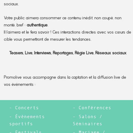
sociaux.
Votre public aimera consommer ce contenu inédit, non coupé, non
monté, bref :
authentique
.
Il l’aimera et le fera savoir ! Ces interactions directes avec vos cœurs de
cible vous permettront de mesurer les tendances.
Teasers, Live, Interviews, Reportages, Régie Live, Réseaux sociaux
Promolive vous accompagne dans la captation et la diffusion live de
vos évènements :
Concerts
Conférences
Évènements
Salons /
sportifs
Séminaires
Festivals
Mariage /